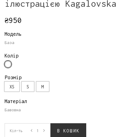
ілюстрацією Kagalovska
₴
950
Модель
База
Колір
Розмір
XS
S
M
Матеріал
Бавовна
В КОШИК
Кiл-ть